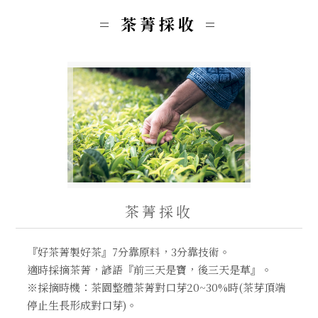
Step2. 茶菁採收
= 茶菁採收 =
Step3. 茶菁萎凋
Step4. 殺菁
Step5. 團揉-揉捻
Step6. 乾燥
阿里山茶的種類有哪些？該如何挑選？
茶菁採收
『好茶菁製好茶』7分靠原料，3分靠技術。
適時採摘茶菁，諺語『前三天是寶，後三天是草』。
※採摘時機：茶園整體茶菁對口芽20~30%時(茶芽頂端
停止生長形成對口芽)。