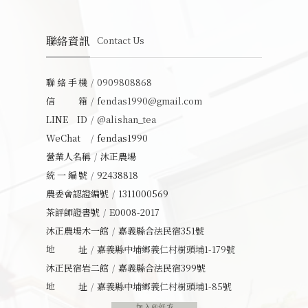
聯絡資訊
Contact Us
聯絡手機
0909808868
信箱
fendas1990@gmail.com
LINE ID
@alishan_tea
WeChat
fendas1990
營業人名稱
沐正農場
統一編號
92438818
農委會認證編號
1311000569
茶評師證書號
E0008-2017
沐正農場木一館
嘉義縣合法民宿351號
地址
嘉義縣中埔鄉義仁村樹頭埔1-179號
沐正民宿岩二館
嘉義縣合法民宿399號
地址
嘉義縣中埔鄉義仁村樹頭埔1-85號