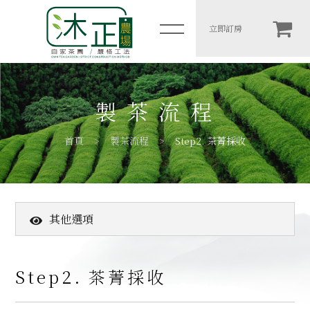
Step2. 茶菁採收
立即訂房
简体
木一館
製茶流程
岩二館
首頁
製茶流程
Step2. 茶菁採收
包棟房價表
住宿須知
其他選項
農場介紹
關於我們
高山茶葉
製茶流程
Step2. 茶菁採收
客戶推薦
Step1. 茶園管理