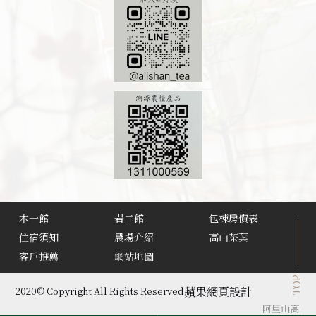
木一館
岩二館
包棟房價表
住宿須知
農場介紹
高山茶葉
客戶推薦
網站地圖
TOP
蘋果網頁設計
2020© Copyright All Rights Reserved
阿里山高山茶