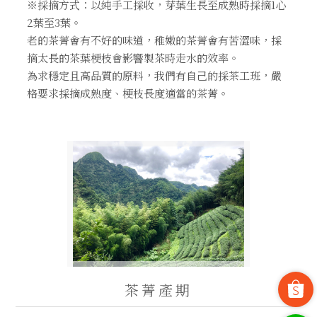
※採摘方式：以純手工採收，芽葉生長至成熟時採摘1心
2葉至3葉。
老的茶菁會有不好的味道，稚嫩的茶菁會有苦澀味，採
摘太長的茶葉梗枝會影響製茶時走水的效率。
為求穩定且高品質的原料，我們有自己的採茶工班，嚴
格要求採摘成熟度、梗枝長度適當的茶菁。
茶菁產期