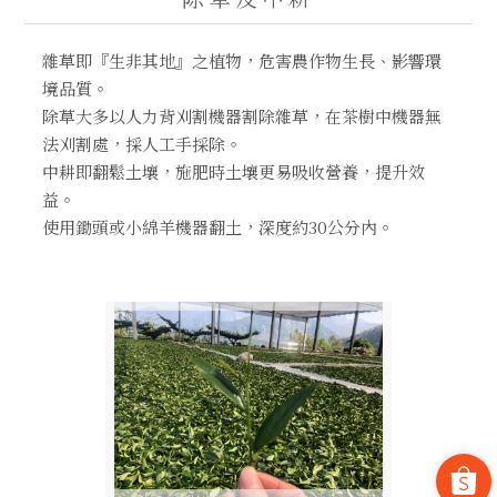
雜草即『生非其地』之植物，危害農作物生長、影響環
境品質。
除草大多以人力背刈割機器割除雜草，在茶樹中機器無
法刈割處，採人工手採除。
中耕即翻鬆土壤，施肥時土壤更易吸收營養，提升效
益。
使用鋤頭或小綿羊機器翻土，深度約30公分內。