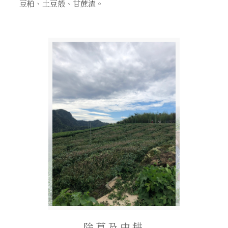
豆粕、土豆殼、甘蔗渣。
除草及中耕