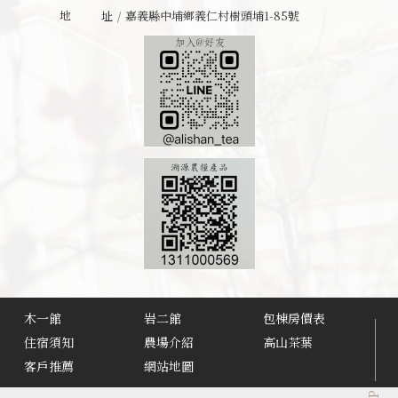
地址
嘉義縣中埔鄉義仁村樹頭埔1-85號
木一館
岩二館
包棟房價表
住宿須知
農場介紹
高山茶葉
客戶推薦
網站地圖