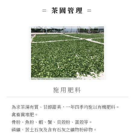
Step2. 茶菁採收
= 茶園管理 =
Step3. 茶菁萎凋
Step4. 殺菁
Step5. 團揉-揉捻
Step6. 乾燥
阿里山茶的種類有哪些？該如何挑選？
施用肥料
為求茶湯有質、甘醇甜美，一年四季均施以有機肥料。
禽畜糞堆肥。
骨粉、魚粉、蝦、蟹、貝殼粉、蛋殼等。
磷礦、苦土石灰及含有石灰之礦物粉碎物。