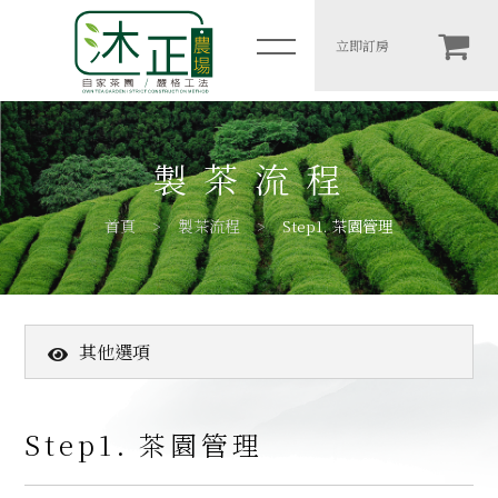
Step1. 茶園管理
立即訂房
简体
木一館
製茶流程
岩二館
首頁
製茶流程
Step1. 茶園管理
包棟房價表
住宿須知
其他選項
農場介紹
關於我們
高山茶葉
製茶流程
Step1. 茶園管理
客戶推薦
Step1. 茶園管理