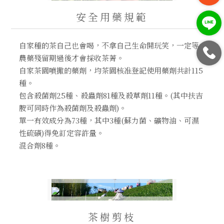
安全用藥規範
自家種的茶自己也會喝，不拿自己生命開玩笑，一定等
農藥殘留期過後才會採收茶菁。
自家茶園噴撒的藥劑，均茶園核准登記使用藥劑共計115
種。
包含殺菌劑25種、殺蟲劑81種及殺草劑11種。(其中扶吉
胺可同時作為殺菌劑及殺蟲劑)。
單一有效成分為73種，其中3種(蘇力菌、礦物油、可濕
性硫磺)得免訂定容許量。
混合劑8種。
茶樹剪枝