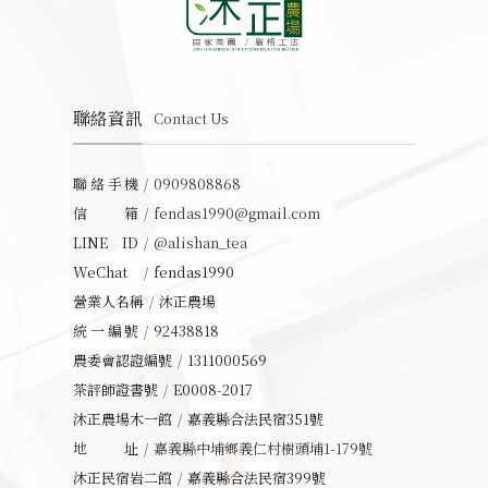
聯絡資訊
Contact Us
聯絡手機
0909808868
信箱
fendas1990@gmail.com
LINE ID
@alishan_tea
WeChat
fendas1990
營業人名稱
沐正農場
統一編號
92438818
農委會認證編號
1311000569
茶評師證書號
E0008-2017
沐正農場木一館
嘉義縣合法民宿351號
地址
嘉義縣中埔鄉義仁村樹頭埔1-179號
沐正民宿岩二館
嘉義縣合法民宿399號