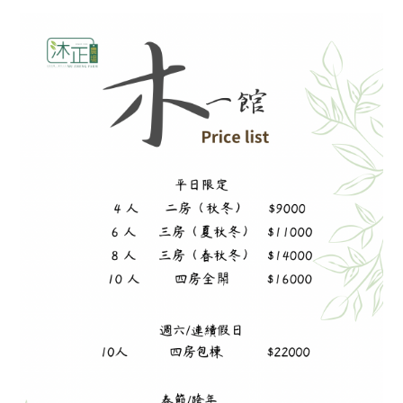
民宿包棟房價表
嘉義包棟民宿推薦｜阿里山下最放鬆的住宿
選擇（原木風・岩石風雙館）
製茶流程