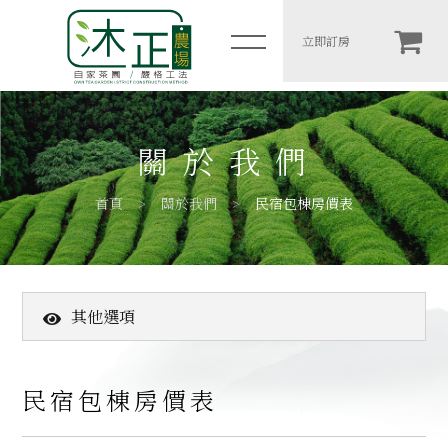
民宿包棟房價表
立即訂房
简体
木一館
關於我們
岩二館
首頁
關於我們
民宿包棟房價表
包棟房價表
住宿須知
其他選項
農場介紹
關於我們
高山茶葉
茶園介紹
民宿包棟房價表
客戶推薦
茶農介紹