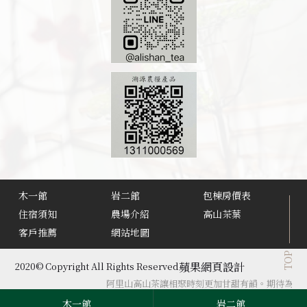
木一館
岩二館
包棟房價表
住宿須知
農場介紹
高山茶葉
客戶推薦
網站地圖
TOP
蘋果網頁設計
2020© Copyright All Rights Reserved
阿里山高山茶讓相聚時刻更加甘甜有韻。期待為您傳
木一館
岩二館