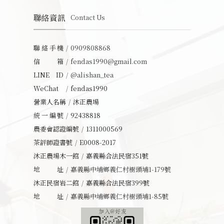
聯絡資訊
Contact Us
聯絡手機
0909808868
信箱
fendas1990@gmail.com
LINE ID
@alishan_tea
WeChat
fendas1990
營業人名稱
沐正農場
統一編號
92438818
農委會認證編號
1311000569
茶評師證書號
E0008-2017
沐正農場木一館
嘉義縣合法民宿351號
地址
嘉義縣中埔鄉義仁村樹頭埔1-179號
沐正民宿岩二館
嘉義縣合法民宿399號
地址
嘉義縣中埔鄉義仁村樹頭埔1-85號