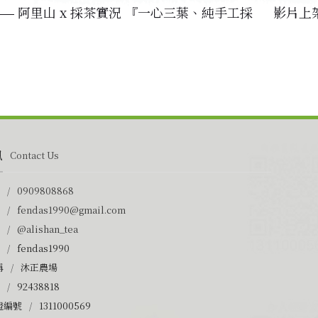
阿里山 x 採茶實況 『一心三葉、純手工採
影片上架
』
訊
Contact Us
0909808868
fendas1990@gmail.com
@alishan_tea
fendas1990
稱
沐正農場
92438818
證編號
1311000569