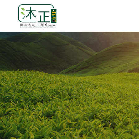
茶農日常＿天然酵素 施作過程