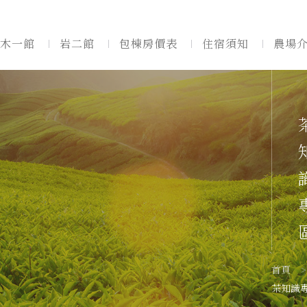
木一館
岩二館
包棟房價表
住宿須知
農場
住宿須知
茶農介紹
茶知
茶葉問題
茶園介紹
製茶流程
首頁
茶知識