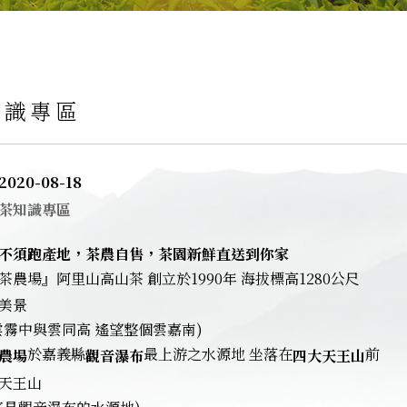
知識專區
2020-08-18
茶知識專區
不須跑產地，茶農自售，茶園新鮮直送到你家
茶農場』阿里山高山茶 創立於1990年 海拔標高1280公尺
雲霧中與雲同高 遙望整個雲嘉南)
於嘉義縣
最上游之水源地 坐落在
前
農場
觀音瀑布
四大天王山