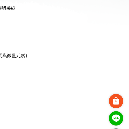
架與製紙
質與微量元素)