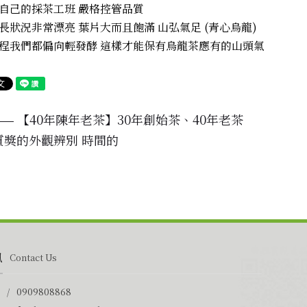
自己的採茶工班 嚴格控管品質
長狀況非常漂亮 葉片大而且飽滿 山弘氣足 (青心烏龍)
程我們都偏向輕發酵 這樣才能保有烏龍茶應有的山頭氣
【40年陳年老茶】30年創始茶、40年老茶
質獎的外觀辨別 時間的
訊
Contact Us
0909808868