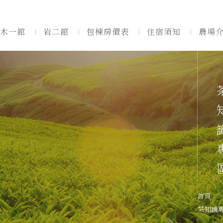
淨的水源地未開發的原始森林-老
木一館
岩二館
包棟房價表
住宿須知
農場
住宿須知
茶農介紹
茶知
茶葉問題
茶園介紹
製茶流程
首頁
茶知識