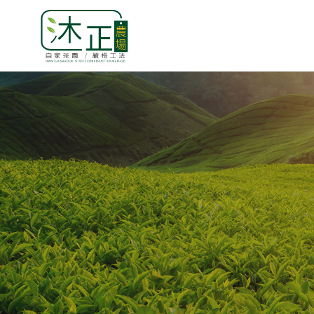
【高山茶農場-茶園介紹】『純