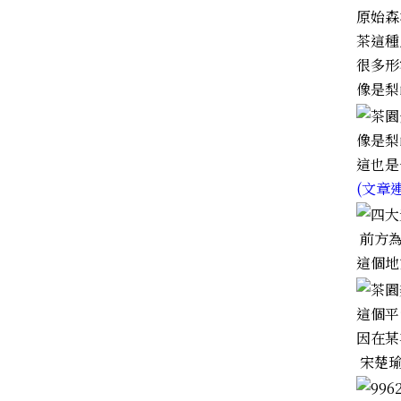
原始森
茶這種
很多形
像是梨
像是梨
這也是
(文章
前方為
這個地
這個平
因在某
宋楚瑜