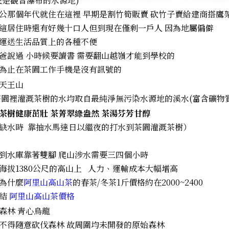
底是觀音瀑布的水源地)
公那個年代就住在這裡 早期是割竹筍販賣 砍竹子賣給建商搭鷹
這居住時還有好幾十口人但到現在僅剩一戶人 因為地屬偏僻
運送生活品質上的各種不便
爸說過 小時候要讀書 需要翻山越嶺才能到學校的
為止在茶園工作手機是沒有訊號的
園裡灌溉茶樹的水均取自最純淨無污染水源地的溪水(富含礦物
茶樹健康茁壯 茶菁翠綠盎然 茶湯芬芳甘醇
缺水時 靠抽水馬達日以繼夜的打水到茶園灌溉茶樹）
到水庫靠著雙腳 爬山涉水需要三四個小時
海拔1380公尺的高山上 人力、運輸成本大幅增高
為什麼
阿里山高山茶
的春茶/冬茶1斤價格約在2000~2400
結
阿里山高山茶價格
不得隨意砍伐森林 故周圍均未開發的原始森林