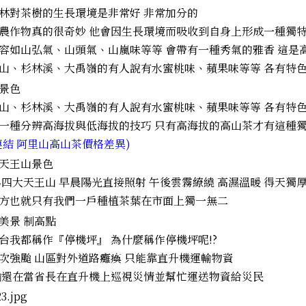
林對茶樹的生長環境是非常好 非常加分的
農作物真的很奇妙 他會因生長環境而吸收到自身上形成一種獨
容如山弘氣、山頭氣、山嵐味等等 會帶有一種秀氣的雅香 這是
山、杉林溪、大禹嶺的有人說有水蜜桃味、蘋果味等等 各有特
山、杉林溪、大禹嶺的有人說有水蜜桃味、蘋果味等等 各有特
一種分辨高海拔與低海拔的技巧 只有高海拔的高山茶才有這種
連結 阿里山高山茶價格差異)
四大天王山 早晨陽光直接照射 午後雲霧繚繞 高濕溫暖 得天獨
方也就只有我們一戶種植茶葉在市面上獨一無二
台我都稱作『停機坪』 為什麼稱作停機坪呢!?
次強颱 山區對外道路癱瘓 只能靠直升機運輸物資
還在當省長在直升機上巡視災情並幫忙運送物資給災民