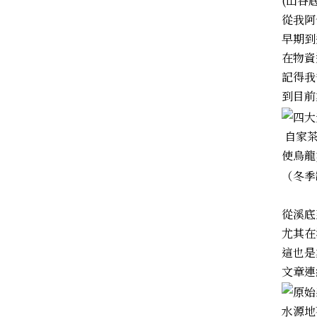
(山谷
從我阿
早期到
在物資
記得我
到目前
自家茶
使烏龍
（冬季
從溪底
尤其在
這也是
文章連
水源地