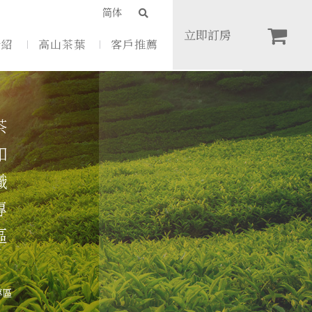
師傅的堅持』
简体
立即訂房
介紹
高山茶葉
客戶推薦
識專區
專區