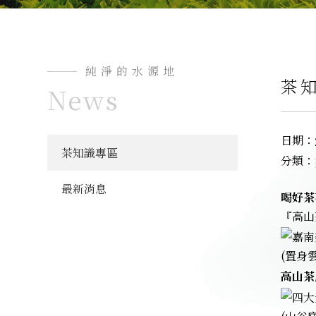
純淨的水源地
茶
News
日期：
茶知識專區
分類：
最新消息
喝好茶
『高山
(置身
高山茶