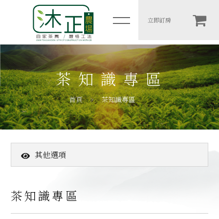
2022 阿里山冬茶 <陸續上架>
立即訂房
简体
木一館
茶知識專區
岩二館
首頁
茶知識專區
包棟房價表
住宿須知
其他選項
農場介紹
茶知識專區
高山茶葉
最新消息
茶知識專區
客戶推薦