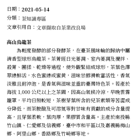
日期：
2021-05-14
分類：
茶知識專區
文章引用自：
文章擷取自茶業改良場
高山烏龍茶
為輕度發酵的部分發酵茶，在臺茶風味輪的歸納中屬
清香型球形烏龍茶。茶菁經日光萎凋、室內萎凋及攪拌、
殺菁、團揉、乾燥等過程，使外觀緊結成球形，茶葉色澤
翠綠鮮活，水色蜜綠或蜜黄，滋味甘醇滑軟富活性，香氣
淡雅且耐沖泡，是香氣與滋味並重的臺灣特色茶。若產於
海拔 1,000 公尺以上之茶園，因高山氣候冷涼，早晚雲霧
籠罩，平均日照較短，茶樹芽葉所含的兒茶素類等苦澀成
分降低，而茶胺酸及可溶氮等對甘味有貢獻的成分含量提
高，且芽葉柔軟，葉肉厚，果膠質含量高。主產於南投縣
竹山鎮、仁愛鄉及信義鄉，臺中市和平區以及嘉義縣梅山
鄉、阿里山鄉，番路鄉及竹崎鄉等地。