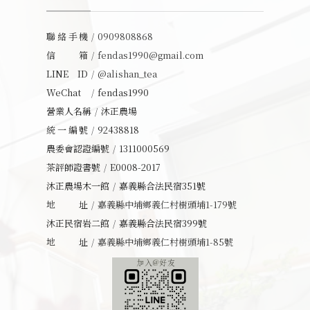
聯絡手機
0909808868
信箱
fendas1990@gmail.com
LINE ID
@alishan_tea
WeChat
fendas1990
營業人名稱
沐正農場
統一編號
92438818
農委會認證編號
1311000569
茶評師證書號
E0008-2017
沐正農場木一館
嘉義縣合法民宿351號
地址
嘉義縣中埔鄉義仁村樹頭埔1-179號
沐正民宿岩二館
嘉義縣合法民宿399號
地址
嘉義縣中埔鄉義仁村樹頭埔1-85號