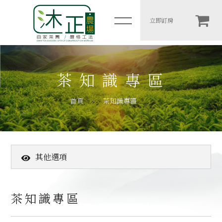
臺灣特色茶-高山烏龍茶
立即訂房
简体
木一館
茶知識專區
岩二館
首頁
茶知識專區
包棟房價表
住宿須知
其他選項
農場介紹
茶知識專區
高山茶葉
最新消息
茶知識專區
客戶推薦