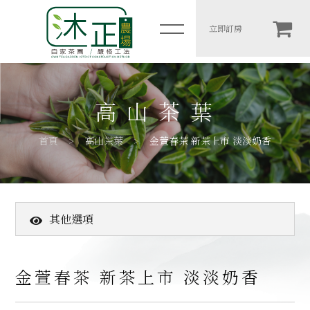
金萱春茶 新茶上市 淡淡奶香
立即訂房
简体
木一館
高山茶葉
岩二館
首頁
高山茶葉
金萱春茶 新茶上市 淡淡奶香
包棟房價表
住宿須知
其他選項
農場介紹
高山茶葉
高山茶葉
木一館
金萱春茶 新茶上市 淡淡奶香
客戶推薦
岩二館