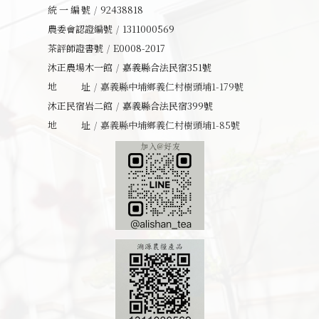
統一編號
92438818
農委會認證編號
1311000569
茶評師證書號
E0008-2017
沐正農場木一館
嘉義縣合法民宿351號
地址
嘉義縣中埔鄉義仁村樹頭埔1-179號
沐正民宿岩二館
嘉義縣合法民宿399號
地址
嘉義縣中埔鄉義仁村樹頭埔1-85號