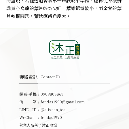
的呈現，若僅透過香氣單一辨識較不準確，應再從外觀辨
識青心烏龍的葉片較為尖細，葉緣鋸齒較小，而金萱的葉
片較橢圓形，葉緣鋸齒角度大。
聯絡資訊
Contact Us
聯絡手機
0909808868
信箱
fendas1990@gmail.com
LINE ID
@alishan_tea
WeChat
fendas1990
營業人名稱
沐正農場