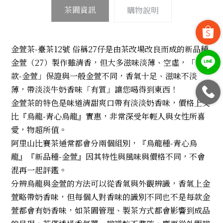
茶園資訊
購物說明
金萱茶-臺茶12號 俗稱27仔是由茶改場改良而成的新品種
金萱（27）製作雖清香，但大多滋味淡薄、空虛，「自留
款-金萱」保證與一般金萱不同，香氣十足、滋味不淡
薄，帶淡淡牛奶香味「有質」讓您喝得到東西！
金萱茶的特色是味道清甜爽口帶有淡淡奶香味，價格上又
比『烏龍-青心烏龍』實惠，非常深受年輕人與女性所喜
愛，物超所值。
阿里山比賽茶通常都會分兩個組別，『烏龍種-青心烏
龍』『新品種-金萱』因其特性與風味與價格不同，不會
混再一起評鑑。
分辨烏龍與金萱的方法可以從香氣與外觀辨識，香氣上金
萱略帶奶香味，但每個人對香味的識別不同也不是每款金
萱都會有奶香味，如茶園管理、製茶方式都會影響到成品