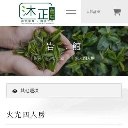
火光四人房
立即訂房
简体
木一館
岩二館
岩二館
首頁
岩二館
火光四人房
包棟房價表
住宿須知
其他選項
農場介紹
高山茶葉
高山茶葉
木一館
火光四人房
客戶推薦
岩二館